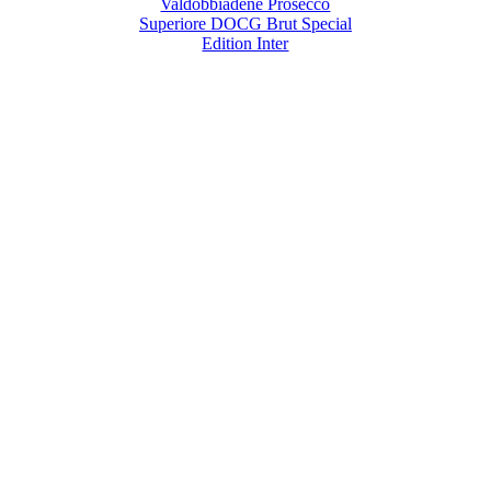
Valdobbiadene Prosecco
Superiore DOCG Brut Special
Edition Inter